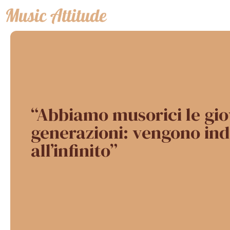
Vai
al
contenuto
“Abbiamo musorici le gio
generazioni: vengono ind
all’infinito”