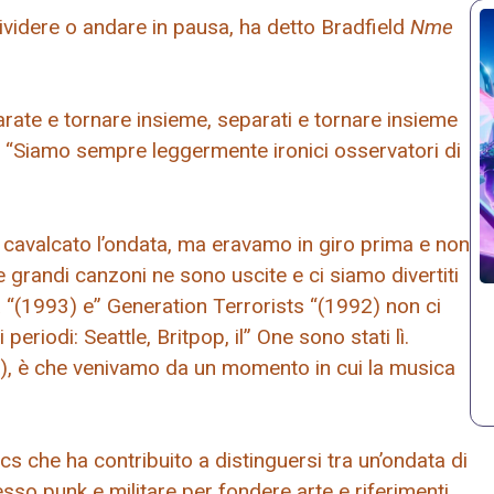
ividere o andare in pausa, ha detto Bradfield
Nme
ate e tornare insieme, separati e tornare insieme
o. “Siamo sempre leggermente ironici osservatori di
 cavalcato l’ondata, ma eravamo in giro prima e non
 grandi canzoni ne sono uscite e ci siamo divertiti
ma “(1993) e” Generation Terrorists “(1992) non ci
eriodi: Seattle, Britpop, il” One sono stati lì.
n), è che venivamo da un momento in cui la musica
s che ha contribuito a distinguersi tra un’ondata di
esso punk e militare per fondere arte e riferimenti