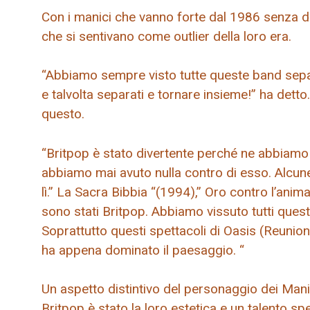
Con i manici che vanno forte dal 1986 senza d
che si sentivano come outlier della loro era.
“Abbiamo sempre visto tutte queste band separ
e talvolta separati e tornare insieme!” ha dett
questo.
“Britpop è stato divertente perché ne abbiamo
abbiamo mai avuto nulla contro di esso. Alcune
lì.” La Sacra Bibbia “(1994),” Oro contro l’ani
sono stati Britpop. Abbiamo vissuto tutti questi p
Soprattutto questi spettacoli di Oasis (Reunio
ha appena dominato il paesaggio. “
Un aspetto distintivo del personaggio dei Manic
Britpop è stato la loro estetica e un talento sp