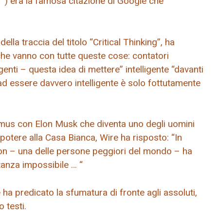
il “) era la famosa citazione di Google che
lla traccia del titolo “Critical Thinking”, ha
i che vanno con tutte queste cose: contatori
ligenti – questa idea di mettere” intelligente “davanti
d essere davvero intelligente è solo fottutamente
mus con Elon Musk che diventa uno degli uomini
potere alla Casa Bianca, Wire ha risposto: “In
anon – una delle persone peggiori del mondo – ha
stanza impossibile … “
 ha predicato la sfumatura di fronte agli assoluti,
 testi.