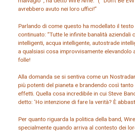
malvagio'”, ha detto Wire
Nme
. “(” Don’t Be Ev
avrebbero avuto nei loro uffici!”
Parlando di come questo ha modellato il testo de
continuato: “Tutte le infinite banalità aziendal
intelligenti, acqua intelligente, autostrade intel
a qualsiasi cosa improvvisamente elevandolo a
folle!
Alla domanda se si sentiva come un Nostrada
più potenti del pianeta e brandendo così tanto 
effetti. Quella cosa incredibile in cui Steve B
detto: ‘Ho intenzione di fare la verità? È abba
Per quanto riguarda la politica della band, Wire
specialmente quando arriva al contesto dei loro