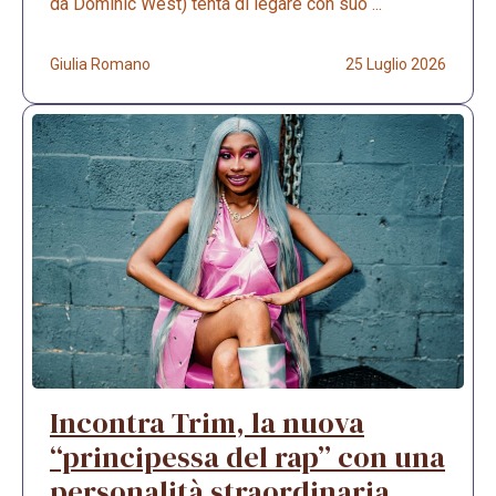
da Dominic West) tenta di legare con suo ...
Giulia Romano
25 Luglio 2026
Incontra Trim, la nuova
“principessa del rap” con una
personalità straordinaria