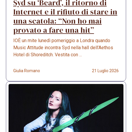
Syd su ‘Beard’, il ritorno di
Internet e il rifiuto di stare in
una scatola: “Non ho mai
provato a fare una hit”
IOÈ un mite lunedì pomeriggio a Londra quando
Music Attitude incontra Syd nella hall dell’Aethos
Hotel di Shoreditch. Vestita con ...
Giulia Romano
21 Luglio 2026