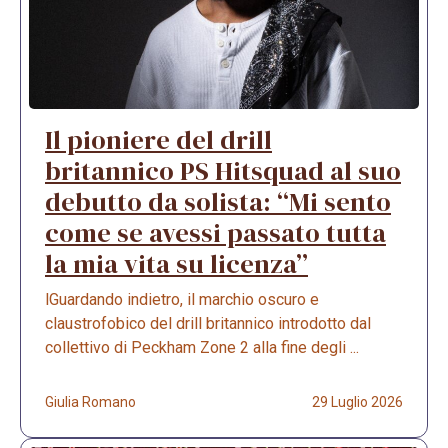
Il pioniere del drill
britannico PS Hitsquad al suo
debutto da solista: “Mi sento
come se avessi passato tutta
la mia vita su licenza”
lGuardando indietro, il marchio oscuro e
claustrofobico del drill britannico introdotto dal
collettivo di Peckham Zone 2 alla fine degli ...
Giulia Romano
29 Luglio 2026