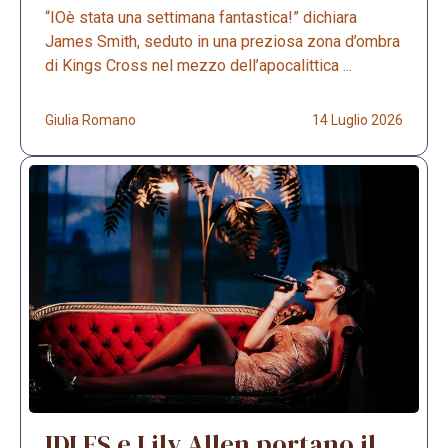
“IOè stata una settimana fantastica!” dichiara
James Smith, seduto in una preziosa zona d’ombra
di Kings Cross nel mezzo dell’apocalittica ...
Giulia Romano
14 Luglio 2026
IDLES e Lily Allen portano il