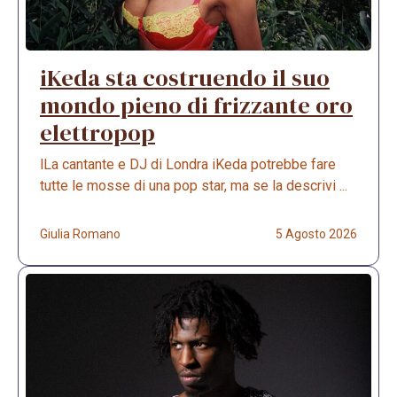
iKeda sta costruendo il suo
mondo pieno di frizzante oro
elettropop
lLa cantante e DJ di Londra iKeda potrebbe fare
tutte le mosse di una pop star, ma se la descrivi ...
Giulia Romano
5 Agosto 2026