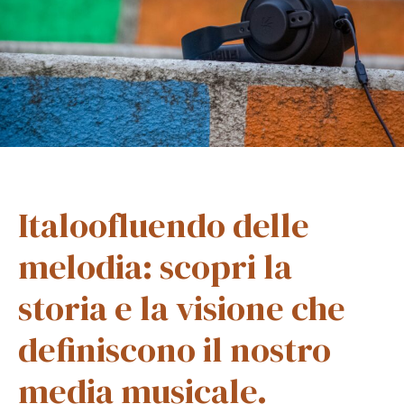
Italoofluendo delle
melodia: scopri la
storia e la visione che
definiscono il nostro
media musicale.