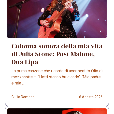
Colonna sonora della mia vita
di Julia Stone: Post Malone,
Dua Lipa
La prima canzone che ricordo di aver sentito Olio di
mezzanotte – “I letti stanno bruciando” “Mio padre
e mia ...
Giulia Romano
6 Agosto 2026