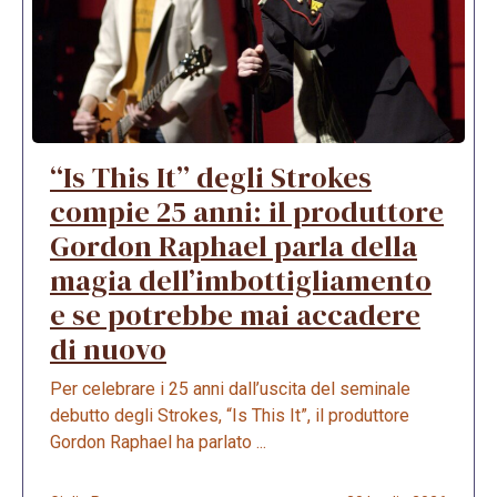
“Is This It” degli Strokes
compie 25 anni: il produttore
Gordon Raphael parla della
magia dell’imbottigliamento
e se potrebbe mai accadere
di nuovo
Per celebrare i 25 anni dall’uscita del seminale
debutto degli Strokes, “Is This It”, il produttore
Gordon Raphael ha parlato ...