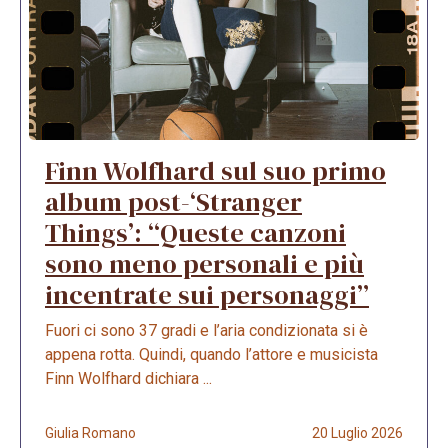
Finn Wolfhard sul suo primo
album post-‘Stranger
Things’: “Queste canzoni
sono meno personali e più
incentrate sui personaggi”
Fuori ci sono 37 gradi e l’aria condizionata si è
appena rotta. Quindi, quando l’attore e musicista
Finn Wolfhard dichiara ...
Giulia Romano
20 Luglio 2026