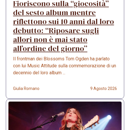
Fioriscono sulla “giocosità”
del sesto album mentre
riflettono sui 10 anni dal loro
debutto: “Riposare sugli
allori non è mai stato
all’ordine del giorno”
Il frontman dei Blossoms Tom Ogden ha parlato
con lui Music Attitude sulla commemorazione di un
decennio del loro album ...
Giulia Romano
9 Agosto 2026