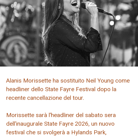
Alanis Morissette ha sostituito Neil Young come
headliner dello State Fayre Festival dopo la
recente cancellazione del tour.
Morissette sarà l’headliner del sabato sera
dell’inaugurale State Fayre 2026, un nuovo
festival che si svolgerà a Hylands Park,