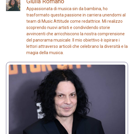
Giulia Romano
Appassionata di musica sin da bambina, ho
trasformato questa passione in carriera unendomi al
team di Music Attitude come redattrice. Mi realizzo
scoprendo nuovi artisti e condividendo storie
avvincenti che arricchiscono la nostra comprensione
del panorama musicale. Il mio obiettivo è ispirare i
lettori attraverso articoli che celebrano la diversità e la
magia della musica.