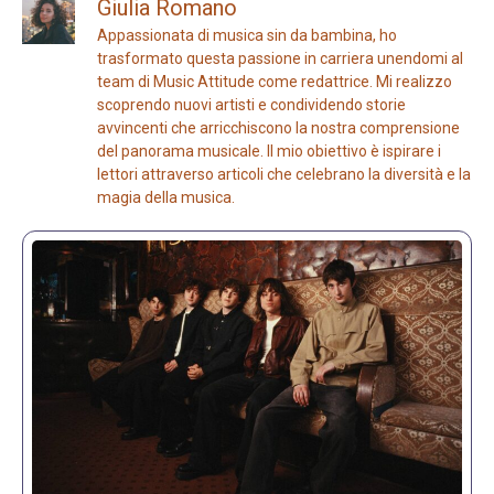
Giulia Romano
Appassionata di musica sin da bambina, ho
trasformato questa passione in carriera unendomi al
team di Music Attitude come redattrice. Mi realizzo
scoprendo nuovi artisti e condividendo storie
avvincenti che arricchiscono la nostra comprensione
del panorama musicale. Il mio obiettivo è ispirare i
lettori attraverso articoli che celebrano la diversità e la
magia della musica.