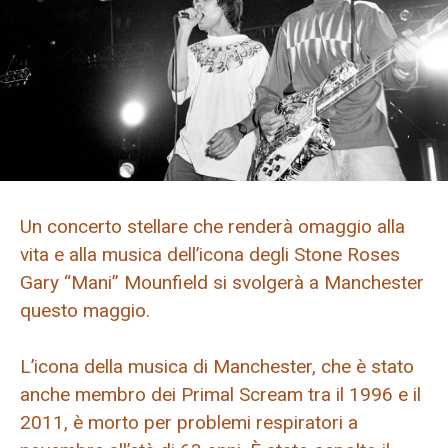
Un concerto stellare che renderà omaggio alla
vita e alla musica dell’icona degli Stone Roses
Gary “Mani” Mounfield si svolgerà a Manchester
questo maggio.
L’icona della musica di Manchester, che è stato
anche membro dei Primal Scream tra il 1996 e il
2011, è morto per problemi respiratori a