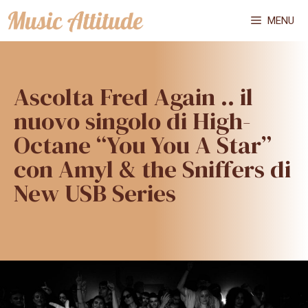
Vai
MENU
al
contenuto
Ascolta Fred Again .. il
nuovo singolo di High-
Octane “You You A Star”
con Amyl & the Sniffers di
New USB Series