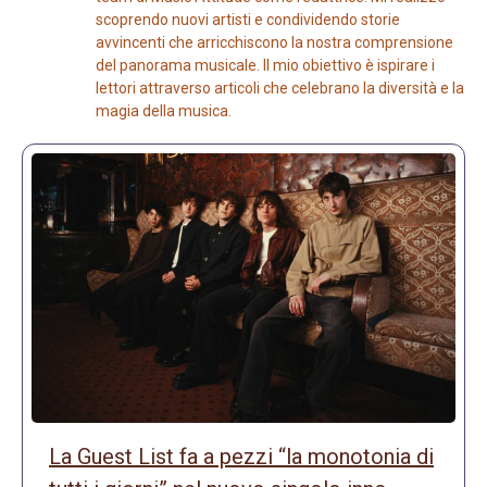
scoprendo nuovi artisti e condividendo storie
avvincenti che arricchiscono la nostra comprensione
del panorama musicale. Il mio obiettivo è ispirare i
lettori attraverso articoli che celebrano la diversità e la
magia della musica.
La Guest List fa a pezzi “la monotonia di