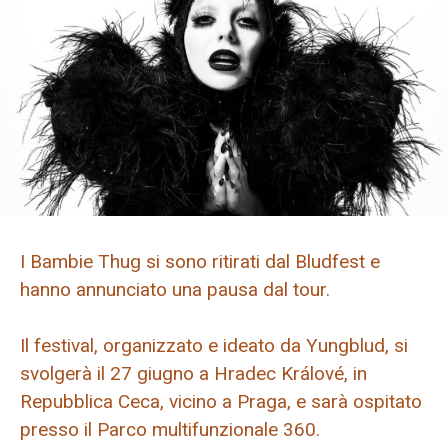
I Bambie Thug si sono ritirati dal Bludfest e
hanno annunciato una pausa dal tour.
Il festival, organizzato e ideato da Yungblud, si
svolgerà il 27 giugno a Hradec Králové, in
Repubblica Ceca, vicino a Praga, e sarà ospitato
presso il Parco multifunzionale 360.