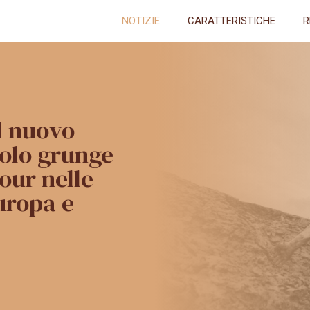
NOTIZIE
CARATTERISTICHE
R
l nuovo
golo grunge
tour nelle
uropa e