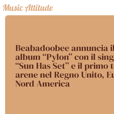
Vai
al
contenuto
Beabadoobee annuncia i
album “Pylon” con il sin
“Sun Has Set” e il primo 
arene nel Regno Unito, E
Nord America