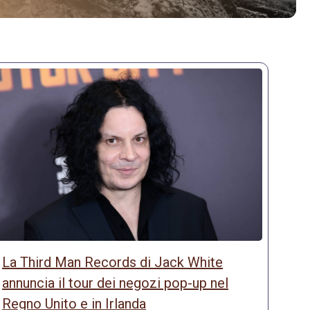
La Third Man Records di Jack White
annuncia il tour dei negozi pop-up nel
Regno Unito e in Irlanda