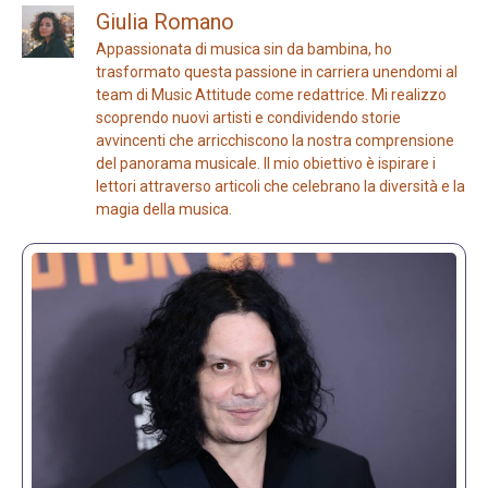
Giulia Romano
Appassionata di musica sin da bambina, ho
trasformato questa passione in carriera unendomi al
team di Music Attitude come redattrice. Mi realizzo
scoprendo nuovi artisti e condividendo storie
avvincenti che arricchiscono la nostra comprensione
del panorama musicale. Il mio obiettivo è ispirare i
lettori attraverso articoli che celebrano la diversità e la
magia della musica.