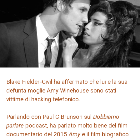
Blake Fielder-Civil ha affermato che lui e la sua
defunta moglie Amy Winehouse sono stati
vittime di hacking telefonico.
Parlando con Paul C Brunson sul
Dobbiamo
parlare
podcast, ha parlato molto bene del film
documentario del 2015
Amy
e il film biografico