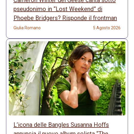
Cameron Winter dei Geese canta sotto
pseudonimo in “Lost Weekend” di
Phoebe Bridgers? Risponde il frontman
Giulia Romano
5 Agosto 2026
L’icona delle Bangles Susanna Hoffs
annuncia il nuovo album solista “The