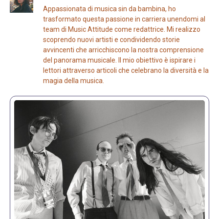
Appassionata di musica sin da bambina, ho
trasformato questa passione in carriera unendomi al
team di Music Attitude come redattrice. Mi realizzo
scoprendo nuovi artisti e condividendo storie
avvincenti che arricchiscono la nostra comprensione
del panorama musicale. Il mio obiettivo è ispirare i
lettori attraverso articoli che celebrano la diversità e la
magia della musica.