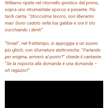
Williams ripete nel ritornello ipnotico del primo,
sopra uno strumentale sporco e pesante. Più
tardi canta: “
Stoccolma tesoro, non liberarmi
mai/ Sono caduto nella tua gabbia e ora ti sto
succhiando i denti
.”
“Great”, nel frattempo, si appoggia a un suono
più glitch, con sfumature elettroniche. “
Parlando
per enigma, arriverò al punto?
” chiede il cantante.
“
Se la risposta alla domanda è una domanda –
oh ragazzo!
“