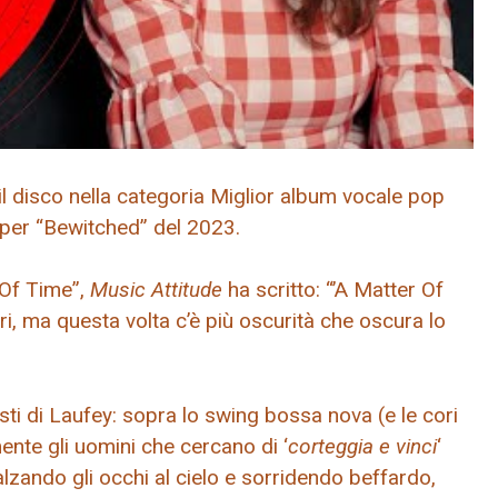
 disco nella categoria Miglior album vocale pop
 per “Bewitched” del 2023.
 Of Time”,
Music Attitude
ha scritto: “’A Matter Of
i, ma questa volta c’è più oscurità che oscura lo
sti di Laufey: sopra lo swing bossa nova (e le cori
emente gli uomini che cercano di ‘
corteggia e vinci
‘
 alzando gli occhi al cielo e sorridendo beffardo,