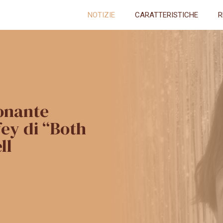
NOTIZIE
CARATTERISTICHE
R
ionante
fey di “Both
ll