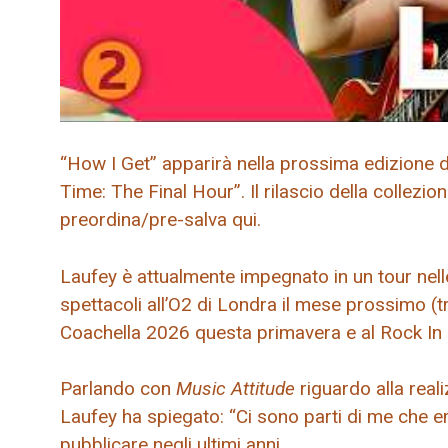
“How I Get” apparirà nella prossima edizione de
Time: The Final Hour”. Il rilascio della collezion
preordina/pre-salva qui.
Laufey è attualmente impegnato in un tour nell
spettacoli all’O2 di Londra il mese prossimo (trov
Coachella 2026 questa primavera e al Rock In R
Parlando con
Music Attitude
riguardo alla real
Laufey ha spiegato: “Ci sono parti di me che
pubblicare negli ultimi anni.