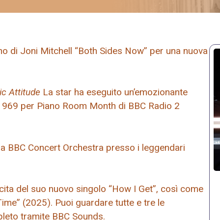
no di Joni Mitchell “Both Sides Now” per una nuova
c Attitude
La star ha eseguito un’emozionante
l 1969 per Piano Room Month di BBC Radio 2
lla BBC Concert Orchestra presso i leggendari
scita del suo nuovo singolo “How I Get”, così come
ime” (2025). Puoi guardare tutte e tre le
mpleto tramite BBC Sounds.