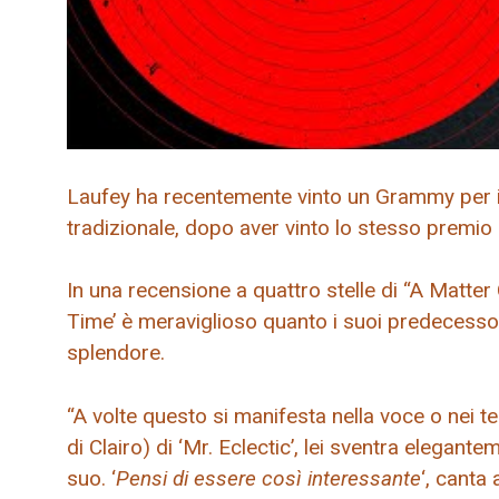
Laufey ha recentemente vinto un Grammy per il
tradizionale, dopo aver vinto lo stesso premio
In una recensione a quattro stelle di “A Matter
Time’ è meraviglioso quanto i suoi predecessor
splendore.
“A volte questo si manifesta nella voce o nei te
di Clairo) di ‘Mr. Eclectic’, lei sventra elegant
suo. ‘
Pensi di essere così interessante
‘, canta