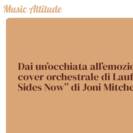
Vai
al
contenuto
Dai un’occhiata all’emoz
cover orchestrale di Lau
Sides Now” di Joni Mitche