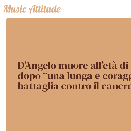
Vai
al
contenuto
D’Angelo muore all’età di
dopo “una lunga e corag
battaglia contro il cancr