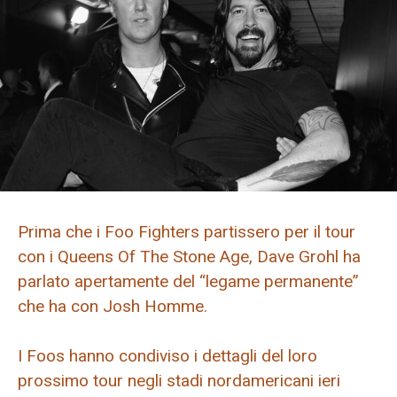
Prima che i Foo Fighters partissero per il tour
con i Queens Of The Stone Age, Dave Grohl ha
parlato apertamente del “legame permanente”
che ha con Josh Homme.
I Foos hanno condiviso i dettagli del loro
prossimo tour negli stadi nordamericani ieri