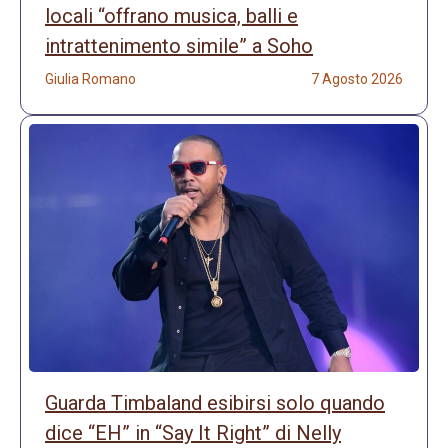
locali “offrano musica, balli e
intrattenimento simile” a Soho
Giulia Romano
7 Agosto 2026
Guarda Timbaland esibirsi solo quando
dice “EH” in “Say It Right” di Nelly