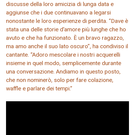
discusse della loro amicizia di lunga data e
aggiunse che i due continuavano a legarsi
nonostante le loro esperienze di perdita. “Dave è
stata una delle storie d’amore più lunghe che ho
avuto e che ha funzionato. È un bravo ragazzo,
ma amo anche il suo lato oscuro”, ha condiviso il
cantante. “Adoro mescolare i nostri acquerelli
insieme in quel modo, semplicemente durante
una conversazione. Andiamo in questo posto,
che non nominerò, solo per fare colazione,
waffle e parlare dei tempi.”