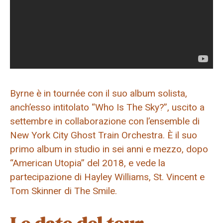
Byrne è in tournée con il suo album solista,
anch’esso intitolato “Who Is The Sky?”, uscito a
settembre in collaborazione con l’ensemble di
New York City Ghost Train Orchestra. È il suo
primo album in studio in sei anni e mezzo, dopo
“American Utopia” del 2018, e vede la
partecipazione di Hayley Williams, St. Vincent e
Tom Skinner di The Smile.