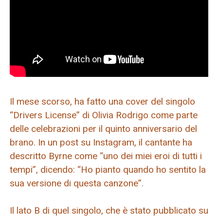
Il mese scorso, ha fatto una cover del singolo
“Drivers License” di Olivia Rodrigo come parte
delle celebrazioni per il quinto anniversario del
brano. In un post su Instagram, il cantante ha
descritto Byrne come “uno dei miei eroi di tutti i
tempi”, dicendo: “Ho pianto quando ho sentito la
sua versione di questa canzone”.
Il lato B di quel singolo, che è stato pubblicato su