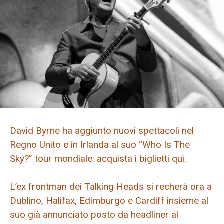
David Byrne ha aggiunto nuovi spettacoli nel
Regno Unito e in Irlanda al suo “Who Is The
Sky?” tour mondiale: acquista i biglietti qui.
L’ex frontman dei Talking Heads si recherà ora a
Dublino, Halifax, Edimburgo e Cardiff insieme al
suo già annunciato posto da headliner al