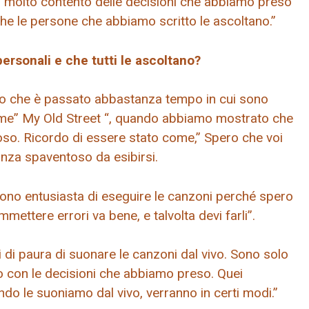
 molto contento delle decisioni che abbiamo preso
 che le persone che abbiamo scritto le ascoltano.”
ersonali e che tutti le ascoltano?
o che è passato abbastanza tempo in cui sono
ome” My Old Street “, quando abbiamo mostrato che
toso. Ricordo di essere stato come,” Spero che voi
nza spaventoso da esibirsi.
, sono entusiasta di eseguire le canzoni perché spero
ettere errori va bene, e talvolta devi farli”.
di paura di suonare le canzoni dal vivo. Sono solo
o con le decisioni che abbiamo preso. Quei
o le suoniamo dal vivo, verranno in certi modi.”