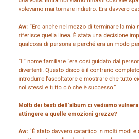
una volta. Entrambi siamo rimasti così alle spal
volevamo mai tornare indietro. Era davvero cao
Aw:
“Ero anche nel mezzo di terminare la mia re
riferisce quella linea. È stata una decisione i
qualcosa di personale perché era un modo per s
“Il” nome familiare “era così guidato dal person
divertenti. Questo disco è il contrario complet
introdurre l’ascoltatore e mostrare che tutto 
noi stessi e tutto ciò che è successo.”
Molti dei testi dell’album ci vediamo vulnerab
attingere a quelle emozioni grezze?
Aw:
“È stato davvero catartico in molti modi 