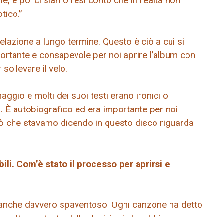
le, e poi ci siamo resi conto che in realtà non
tico.”
lazione a lungo termine. Questo è ciò a cui si
mportante e consapevole per noi aprire l’album con
ollevare il velo.
aggio e molti dei suoi testi erano ironici o
o. È autobiografico ed era importante per noi
ciò che stavamo dicendo in questo disco riguarda
ili. Com’è stato il processo per aprirsi e
e anche davvero spaventoso. Ogni canzone ha detto