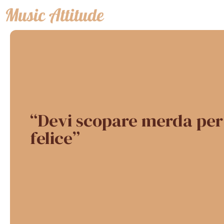
Vai
al
contenuto
“Devi scopare merda per
felice”