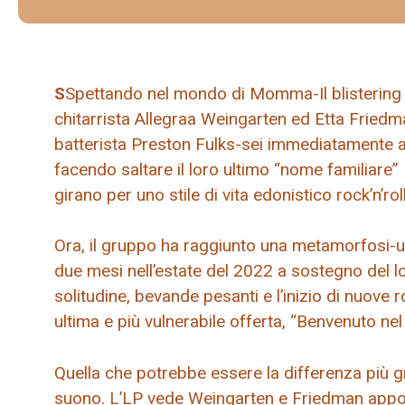
S
Spettando nel mondo di Momma-Il blistering
chitarrista Allegraa Weingarten ed Etta Friedm
batterista Preston Fulks-sei immediatamente acc
facendo saltare il loro ultimo “nome familiare” 
girano per uno stile di vita edonistico rock’n’r
Ora, il gruppo ha raggiunto una metamorfosi-u
due mesi nell’estate del 2022 a sostegno del l
solitudine, bevande pesanti e l’inizio di nuove
ultima e più vulnerabile offerta, “Benvenuto nel 
Quella che potrebbe essere la differenza più g
suono. L’LP vede Weingarten e Friedman appog