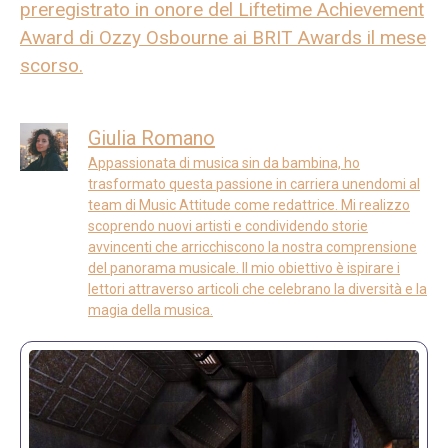
preregistrato in onore del Liftetime Achievement
Award di Ozzy Osbourne ai BRIT Awards il mese
scorso.
Giulia Romano
Appassionata di musica sin da bambina, ho
trasformato questa passione in carriera unendomi al
team di Music Attitude come redattrice. Mi realizzo
scoprendo nuovi artisti e condividendo storie
avvincenti che arricchiscono la nostra comprensione
del panorama musicale. Il mio obiettivo è ispirare i
lettori attraverso articoli che celebrano la diversità e la
magia della musica.