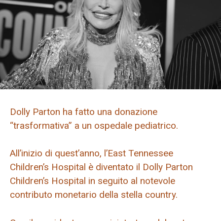
Dolly Parton ha fatto una donazione
“trasformativa” a un ospedale pediatrico.
All’inizio di quest’anno, l’East Tennessee
Children’s Hospital è diventato il Dolly Parton
Children’s Hospital in seguito al notevole
contributo monetario della stella country.