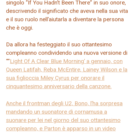
singolo “If You Hadn’t Been There” in suo onore,
descrivendo il significato che aveva nella sua vita
e il suo ruolo nell’aiutarla a diventare la persona
che è oggi.
Da allora ha festeggiato il suo ottantesimo
compleanno condividendo una nuova versione di
“”
Light Of A Clear Blue Morning’ a gennaio, con
Queen Latifah, Reba McEntire, Lainey Wilson e la
sua figlioccia Miley Cyrus per onorare il
cinquantesimo anniversario della canzone.
Anche il frontman degli U2, Bono, l’ha sorpresa
mandando un suonatore di cornamusa a
suonare per lei nel giorno del suo ottantesimo
compleanno, e Parton è apparso in un video