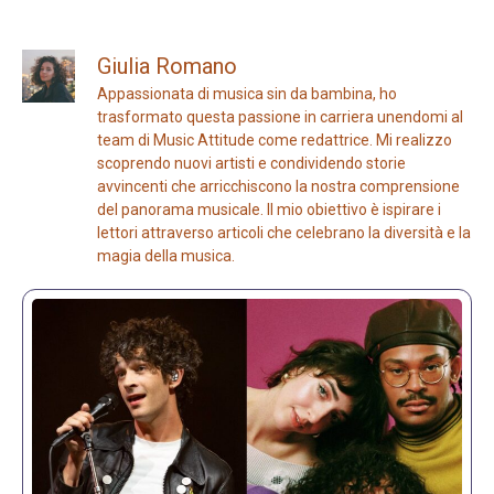
Giulia Romano
Appassionata di musica sin da bambina, ho
trasformato questa passione in carriera unendomi al
team di Music Attitude come redattrice. Mi realizzo
scoprendo nuovi artisti e condividendo storie
avvincenti che arricchiscono la nostra comprensione
del panorama musicale. Il mio obiettivo è ispirare i
lettori attraverso articoli che celebrano la diversità e la
magia della musica.