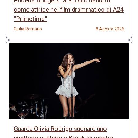
Phoebe Bridgers farà il suo debutto
come attrice nel film drammatico di A24
“Primetime”
Giulia Romano
8 Agosto 2026
Guarda Olivia Rodrigo suonare uno
spettacolo intimo a Brooklyn mentre