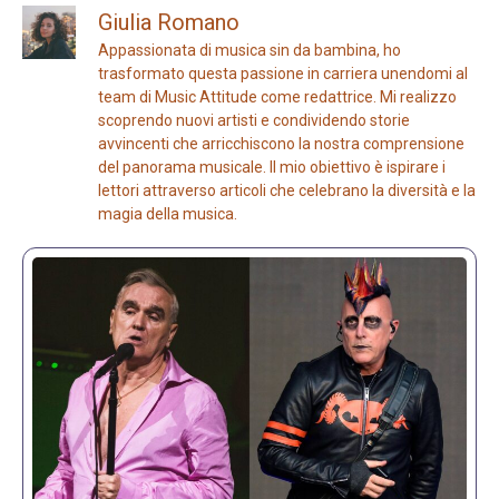
Giulia Romano
Appassionata di musica sin da bambina, ho
trasformato questa passione in carriera unendomi al
team di Music Attitude come redattrice. Mi realizzo
scoprendo nuovi artisti e condividendo storie
avvincenti che arricchiscono la nostra comprensione
del panorama musicale. Il mio obiettivo è ispirare i
lettori attraverso articoli che celebrano la diversità e la
magia della musica.