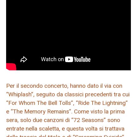
Per il secondo concerto, hanno dato il via con
“Whiplash”, seguito da classici precedenti tra cui
“For Whom The Bell Tolls”, “Ride The Lightning”
e “The Memory Remains”. Come visto la prima
sera, solo due canzoni di “72 Seasons” sono
entrate nella scaletta, e questa volta si trattava