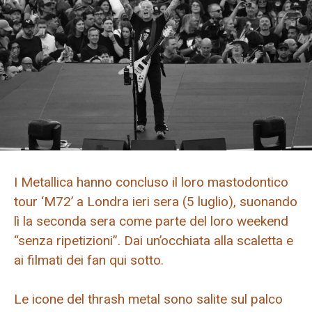
I Metallica hanno concluso il loro mastodontico
tour ‘M72’ a Londra ieri sera (5 luglio), suonando
lì la seconda sera come parte del loro weekend
“senza ripetizioni”. Dai un’occhiata alla scaletta e
ai filmati dei fan qui sotto.
Le icone del thrash metal sono salite sul palco