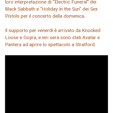
loro interpretazione di “Electric Funeral” dei
Black Sabbath e “Holiday In the Sun” dei Sex
Pistols per il concerto della domenica.
Il supporto per venerdì è arrivato da Knocked
Loose e Gojira, e ieri sera sono stati Avatar e
Pantera ad aprire lo spettacolo a Stratford.