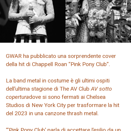
GWAR ha pubblicato una sorprendente cover
della hit di Chappell Roan “Pink Pony Club”.
La band metal in costume è gli ultimi ospiti
dell’ultima stagione di The AV Club
AV sotto
copertura
dove si sono fermati ai Chelsea
Studios di New York City per trasformare la hit
del 2023 in una canzone thrash metal.
“‘Pink Pony Club’ parla di accettare l’esilio da un