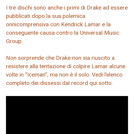
I tre dischi sono anche i primi di Drake ad essere
pubblicati dopo la sua polemica
onnicomprensiva con Kendrick Lamar e la
conseguente causa contro la Universal Music
Group.
Non sorprende che Drake non sia riuscito a
resistere alla tentazione di colpire Lamar alcune
volte in “Iceman”, ma non è il solo. Vedi l’elenco
completo dei dissessi dal record qui sotto.