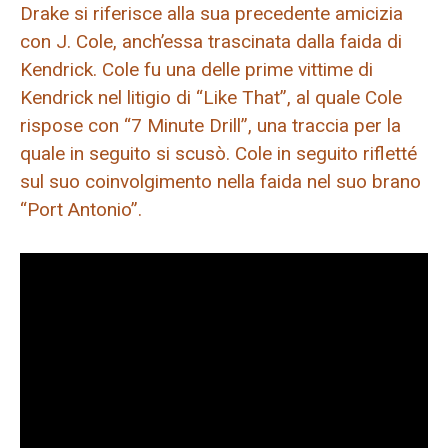
Drake si riferisce alla sua precedente amicizia
con J. Cole, anch’essa trascinata dalla faida di
Kendrick. Cole fu una delle prime vittime di
Kendrick nel litigio di “Like That”, al quale Cole
rispose con “7 Minute Drill”, una traccia per la
quale in seguito si scusò. Cole in seguito rifletté
sul suo coinvolgimento nella faida nel suo brano
“Port Antonio”.