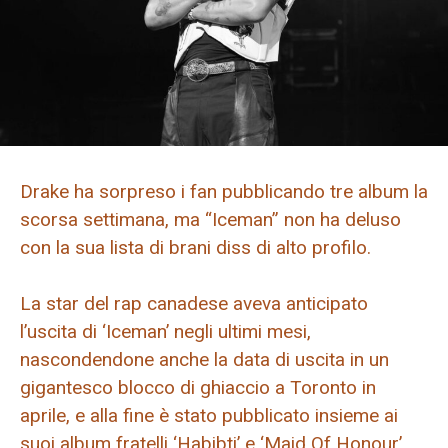
Drake ha sorpreso i fan pubblicando tre album la
scorsa settimana, ma “Iceman” non ha deluso
con la sua lista di brani diss di alto profilo.
La star del rap canadese aveva anticipato
l’uscita di ‘Iceman’ negli ultimi mesi,
nascondendone anche la data di uscita in un
gigantesco blocco di ghiaccio a Toronto in
aprile, e alla fine è stato pubblicato insieme ai
suoi album fratelli ‘Habibti’ e ‘Maid Of Honour’.