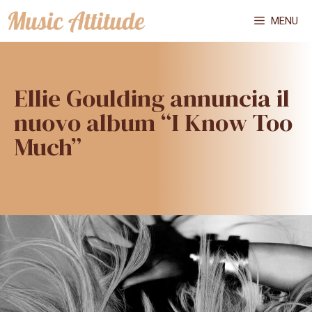
Vai
MENU
al
contenuto
Ellie Goulding annuncia il
nuovo album “I Know Too
Much”