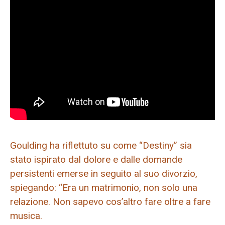
Goulding ha riflettuto su come “Destiny” sia
stato ispirato dal dolore e dalle domande
persistenti emerse in seguito al suo divorzio,
spiegando: “Era un matrimonio, non solo una
relazione. Non sapevo cos’altro fare oltre a fare
musica.