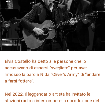
Elvis Costello ha detto alle persone che lo
accusavano di essersi “svegliato” per aver
rimosso la parola N da “Oliver’s Army” di “andare
a farsi fottere”.
Nel 2022, il leggendario artista ha invitato le
stazioni radio a interrompere la riproduzione del