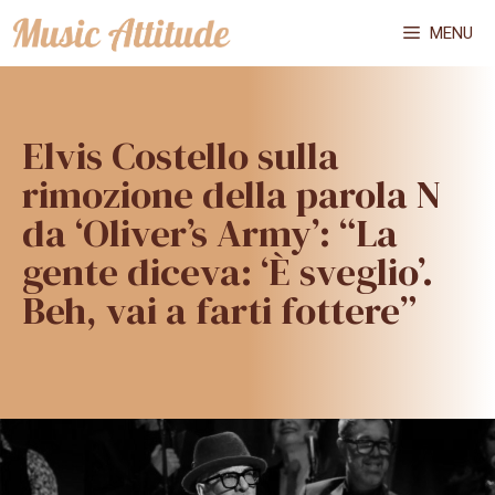
Vai
MENU
al
contenuto
Elvis Costello sulla
rimozione della parola N
da ‘Oliver’s Army’: “La
gente diceva: ‘È sveglio’.
Beh, vai a farti fottere”