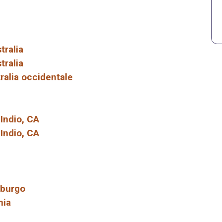
tralia
tralia
ralia occidentale
 Indio, CA
 Indio, CA
mburgo
nia