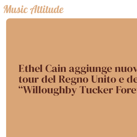
Vai
al
contenuto
Ethel Cain aggiunge nuov
tour del Regno Unito e d
“Willoughby Tucker Fore