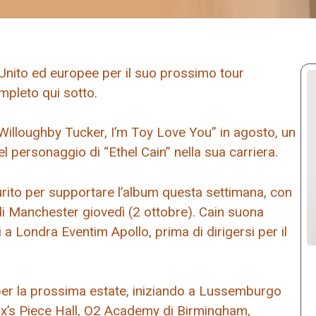
 Unito ed europee per il suo prossimo tour
mpleto qui sotto.
“Willoughby Tucker, I’m Toy Love You” in agosto, un
l personaggio di “Ethel Cain” nella sua carriera.
urito per supportare l’album questa settimana, con
di Manchester giovedì (2 ottobre). Cain suona
 a Londra Eventim Apollo, prima di dirigersi per il
 per la prossima estate, iniziando a Lussemburgo
ifax’s Piece Hall, O2 Academy di Birmingham,