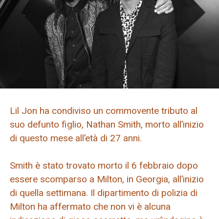
Lil Jon ha condiviso un commovente tributo al
suo defunto figlio, Nathan Smith, morto all’inizio
di questo mese all’età di 27 anni.
Smith è stato trovato morto il 6 febbraio dopo
essere scomparso a Milton, in Georgia, all’inizio
di quella settimana. Il dipartimento di polizia di
Milton ha affermato che non vi è alcuna