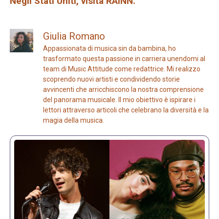
Negli Stati Uniti, visita RAINN.
Giulia Romano
Appassionata di musica sin da bambina, ho
trasformato questa passione in carriera unendomi al
team di Music Attitude come redattrice. Mi realizzo
scoprendo nuovi artisti e condividendo storie
avvincenti che arricchiscono la nostra comprensione
del panorama musicale. Il mio obiettivo è ispirare i
lettori attraverso articoli che celebrano la diversità e la
magia della musica.