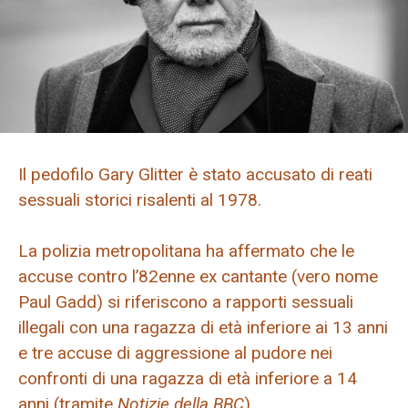
Il pedofilo Gary Glitter è stato accusato di reati
sessuali storici risalenti al 1978.
La polizia metropolitana ha affermato che le
accuse contro l’82enne ex cantante (vero nome
Paul Gadd) si riferiscono a rapporti sessuali
illegali con una ragazza di età inferiore ai 13 anni
e tre accuse di aggressione al pudore nei
confronti di una ragazza di età inferiore a 14
anni (tramite
Notizie della BBC
).