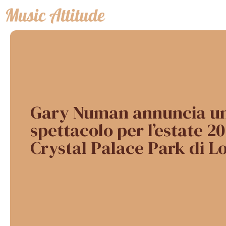
Vai
al
contenuto
Gary Numan annuncia u
spettacolo per l’estate 20
Crystal Palace Park di L