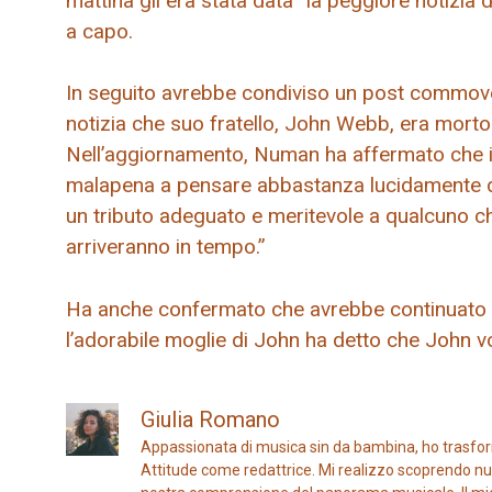
mattina gli era stata data “la peggiore notizi
a capo.
In seguito avrebbe condiviso un post commovent
notizia che suo fratello, John Webb, era mort
Nell’aggiornamento, Numan ha affermato che il
malapena a pensare abbastanza lucidamente da 
un tributo adeguato e meritevole a qualcuno c
arriveranno in tempo.”
Ha anche confermato che avrebbe continuato i
l’adorabile moglie di John ha detto che John v
Giulia Romano
Appassionata di musica sin da bambina, ho trasfor
Attitude come redattrice. Mi realizzo scoprendo nuo