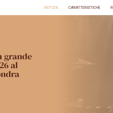
NOTIZIE
CARATTERISTICHE
R
n grande
26 al
ondra