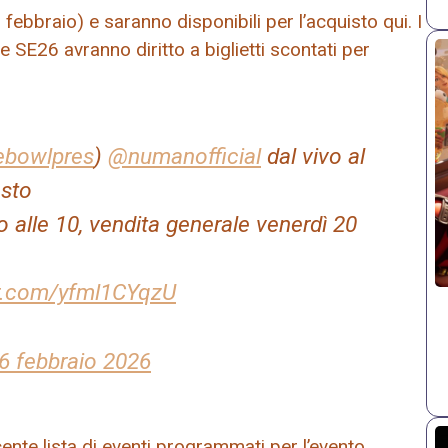
 febbraio) e saranno disponibili per l’acquisto qui. I
e SE26 avranno diritto a biglietti scontati per
ebowlpres
)
@numanofficial
dal vivo al
osto
 alle 10, vendita generale venerdì 20
er.com/yfml1CYqzU
6 febbraio 2026
ente lista di eventi programmati per l’evento