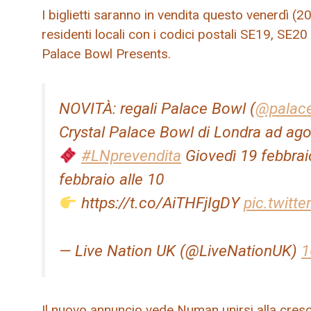
I biglietti saranno in vendita questo venerdì (20
residenti locali con i codici postali SE19, SE20 
Palace Bowl Presents.
NOVITÀ: regali Palace Bowl (
@palac
Crystal Palace Bowl di Londra ad ag
#LNprevendita
Giovedì 19 febbraio
febbraio alle 10
https://t.co/AiTHFjIgDY
pic.twitt
— Live Nation UK (@LiveNationUK)
1
Il nuovo annuncio vede Numan unirsi alla cresc