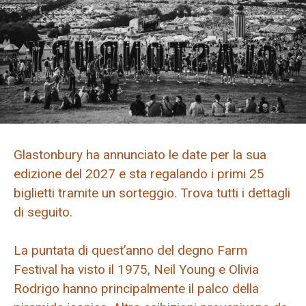
Glastonbury ha annunciato le date per la sua
edizione del 2027 e sta regalando i primi 25
biglietti tramite un sorteggio. Trova tutti i dettagli
di seguito.
La puntata di quest’anno del degno Farm
Festival ha visto il 1975, Neil Young e Olivia
Rodrigo hanno principalmente il palco della