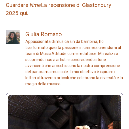
Guardare
Nme
La recensione di Glastonbury
2025 qui.
Giulia Romano
Appassionata di musica sin da bambina, ho
trasformato questa passione in carriera unendomi al
team di Music Attitude come redattrice. Mi realizzo
scoprendo nuovi artisti e condividendo storie
avvincenti che arricchiscono la nostra comprensione
del panorama musicale. Il mio obiettivo è ispirare i
lettori attraverso articoli che celebrano la diversità e la
magia della musica.