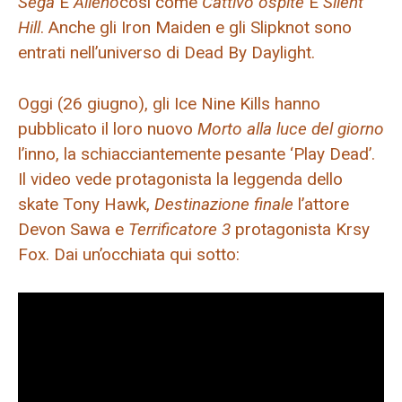
Sega
E
Alieno
così come
Cattivo ospite
E
Silent
Hill
. Anche gli Iron Maiden e gli Slipknot sono
entrati nell’universo di Dead By Daylight.
Oggi (26 giugno), gli Ice Nine Kills hanno
pubblicato il loro nuovo
Morto alla luce del giorno
l’inno, la schiacciantemente pesante ‘Play Dead’.
Il video vede protagonista la leggenda dello
skate Tony Hawk,
Destinazione finale
l’attore
Devon Sawa e
Terrificatore 3
protagonista Krsy
Fox. Dai un’occhiata qui sotto: