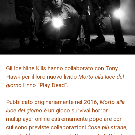
Gli Ice Nine Kills hanno collaborato con Tony
Hawk per il loro nuovo livido
Morto alla luce del
giorno
l’inno “Play Dead”.
Pubblicato originariamente nel 2016,
Morto alla
luce del giorno
è un gioco survival horror
multiplayer online estremamente popolare con
cui sono previste collaborazioni
Cose più strane
,