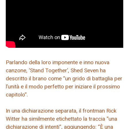
Parlando della loro imponente e inno nuova
canzone, ‘Stand Together’, Shed Seven ha
descritto il brano come “un grido di battaglia per
l’unità e il modo perfetto per iniziare il prossimo
capitolo”.
In una dichiarazione separata, il frontman Rick
Witter ha similmente etichettato la traccia “una
dichiarazione di intenti”, aggiungendo: “È una