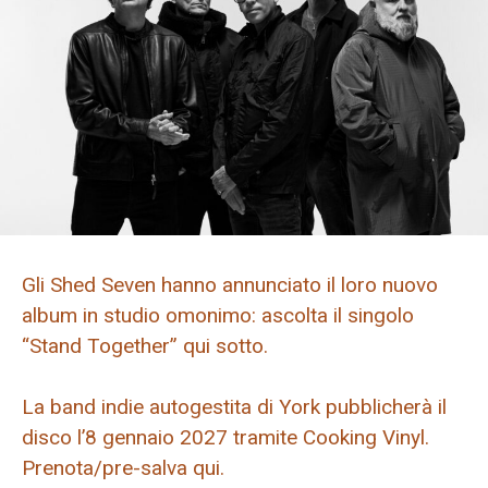
Gli Shed Seven hanno annunciato il loro nuovo
album in studio omonimo: ascolta il singolo
“Stand Together” qui sotto.
La band indie autogestita di York pubblicherà il
disco l’8 gennaio 2027 tramite Cooking Vinyl.
Prenota/pre-salva qui.