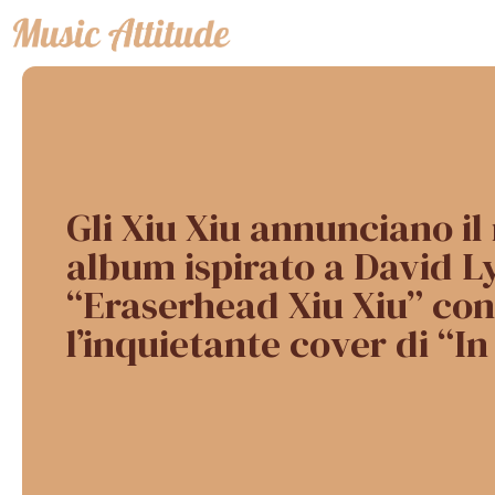
Vai
al
contenuto
Gli Xiu Xiu annunciano il
album ispirato a David L
“Eraserhead Xiu Xiu” con
l’inquietante cover di “I