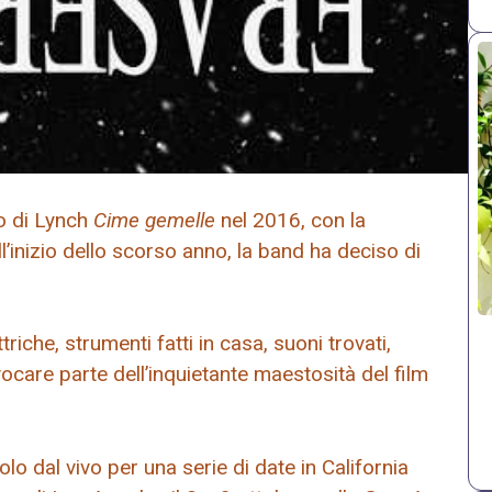
lo di Lynch
Cime gemelle
nel 2016, con la
l’inizio dello scorso anno, la band ha deciso di
riche, strumenti fatti in casa, suoni trovati,
vocare parte dell’inquietante maestosità del film
o dal vivo per una serie di date in California