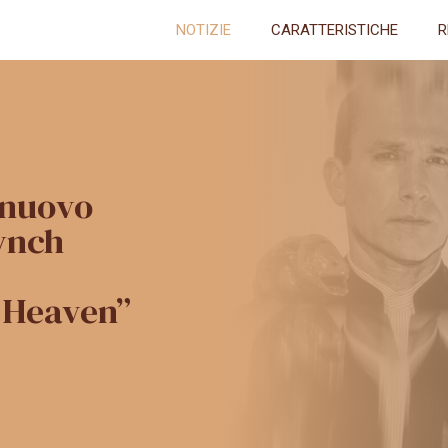
NOTIZIE
CARATTERISTICHE
R
 nuovo
ynch
n Heaven”