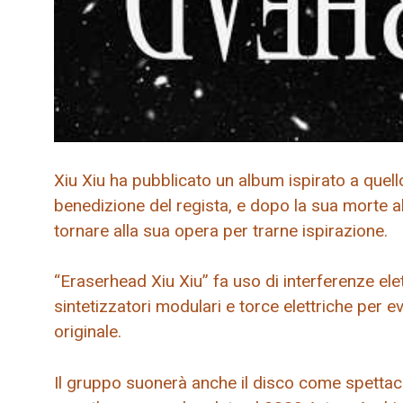
Xiu Xiu ha pubblicato un album ispirato a quel
benedizione del regista, e dopo la sua morte al
tornare alla sua opera per trarne ispirazione.
“Eraserhead Xiu Xiu” fa uso di interferenze elett
sintetizzatori modulari e torce elettriche per e
originale.
Il gruppo suonerà anche il disco come spettacol