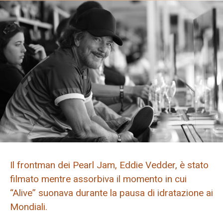
Il frontman dei Pearl Jam, Eddie Vedder, è stato
filmato mentre assorbiva il momento in cui
“Alive” suonava durante la pausa di idratazione ai
Mondiali.