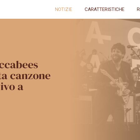
NOTIZIE
CARATTERISTICHE
R
accabees
ta canzone
ivo a