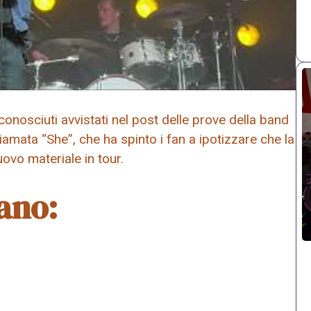
conosciuti avvistati nel post delle prove della band
amata “She”, che ha spinto i fan a ipotizzare che la
vo materiale in tour.
ano: