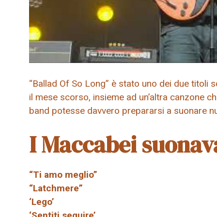
“Ballad Of So Long” è stato uno dei due titoli s
il mese scorso, insieme ad un’altra canzone chi
band potesse davvero prepararsi a suonare nuo
I Maccabei suonav
“Ti amo meglio”
“Latchmere”
‘Lego’
‘Sentiti seguire’