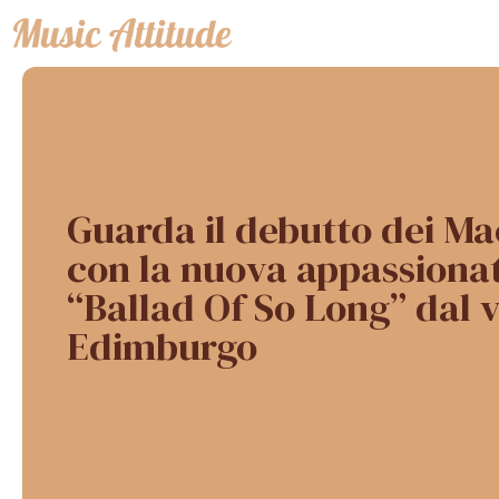
Vai
al
contenuto
Guarda il debutto dei M
con la nuova appassiona
“Ballad Of So Long” dal v
Edimburgo