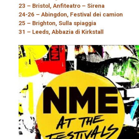
23 – Bristol, Anfiteatro – Sirena
24-26 – Abingdon, Festival dei camion
25 – Brighton, Sulla spiaggia
31 – Leeds, Abbazia di Kirkstall