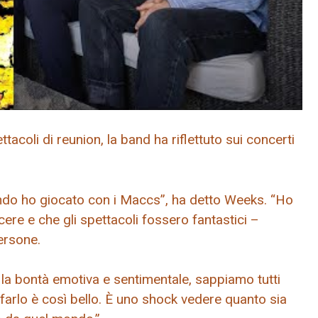
ttacoli di reunion, la band ha riflettuto sui concerti
uando ho giocato con i Maccs”, ha detto Weeks. “Ho
re e che gli spettacoli fossero fantastici –
ersone.
i la bontà emotiva e sentimentale, sappiamo tutti
ifarlo è così bello. È uno shock vedere quanto sia