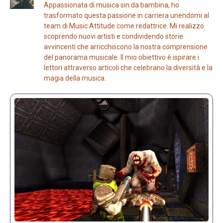
Appassionata di musica sin da bambina, ho
trasformato questa passione in carriera unendomi al
team di Music Attitude come redattrice. Mi realizzo
scoprendo nuovi artisti e condividendo storie
avvincenti che arricchiscono la nostra comprensione
del panorama musicale. Il mio obiettivo è ispirare i
lettori attraverso articoli che celebrano la diversità e la
magia della musica.