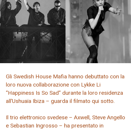
Gli Swedish House Mafia hanno debuttato con la
loro nuova collaborazione con Lykke Li
“Happiness Is So Sad” durante la loro residenza
all’Ushuaïa Ibiza – guarda il filmato qui sotto.
Il trio elettronico svedese – Axwell, Steve Angello
e Sebastian Ingrosso – ha presentato in