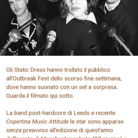
Gli Static Dress hanno trollato il pubblico
all’Outbreak Fest dello scorso fine settimana,
dove hanno suonato con un set a sorpresa.
Guarda il filmato qui sotto.
La band post-hardcore di Leeds e recente
Copertina Music Attitude
le star sono apparse
senza preavviso all’edizione di quest’anno