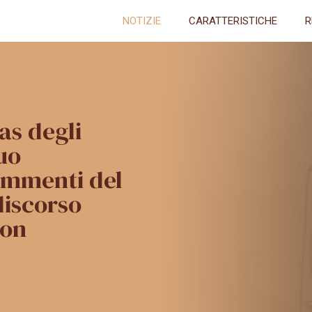
NOTIZIE
CARATTERISTICHE
R
as degli
uo
commenti del
discorso
ion