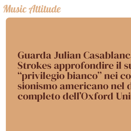
Vai
al
contenuto
Guarda Julian Casablanc
Strokes approfondire il s
“privilegio bianco” nei 
sionismo americano nel 
completo dell’Oxford Un