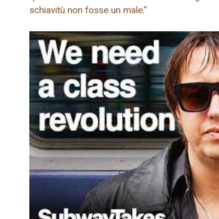
schiavitù non fosse un male.”