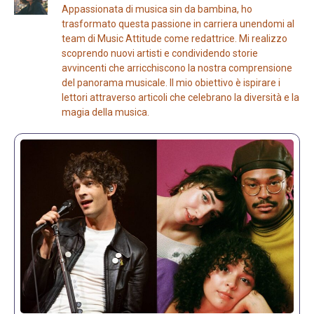
Appassionata di musica sin da bambina, ho
trasformato questa passione in carriera unendomi al
team di Music Attitude come redattrice. Mi realizzo
scoprendo nuovi artisti e condividendo storie
avvincenti che arricchiscono la nostra comprensione
del panorama musicale. Il mio obiettivo è ispirare i
lettori attraverso articoli che celebrano la diversità e la
magia della musica.