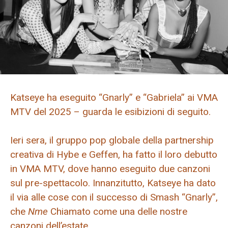
Katseye ha eseguito “Gnarly” e “Gabriela” ai VMA
MTV del 2025 – guarda le esibizioni di seguito.
Ieri sera, il gruppo pop globale della partnership
creativa di Hybe e Geffen, ha fatto il loro debutto
in VMA MTV, dove hanno eseguito due canzoni
sul pre-spettacolo. Innanzitutto, Katseye ha dato
il via alle cose con il successo di Smash “Gnarly”,
che
Nme
Chiamato come una delle nostre
canzoni dell’estate.