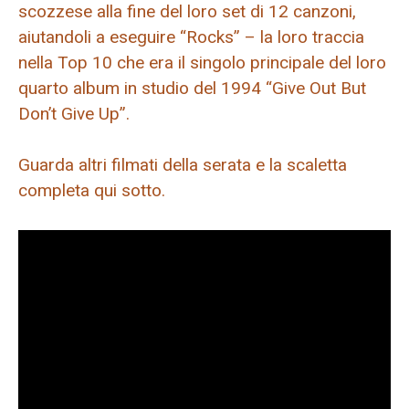
scozzese alla fine del loro set di 12 canzoni,
aiutandoli a eseguire “Rocks” – la loro traccia
nella Top 10 che era il singolo principale del loro
quarto album in studio del 1994 “Give Out But
Don’t Give Up”.
Guarda altri filmati della serata e la scaletta
completa qui sotto.