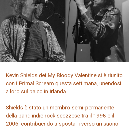
Kevin Shields dei My Bloody Valentine si è riunito
con i Primal Scream questa settimana, unendosi
a loro sul palco in Irlanda.
Shields è stato un membro semi-permanente
della band indie rock scozzese tra il 1998 e il
2006, contribuendo a spostarli verso un suono