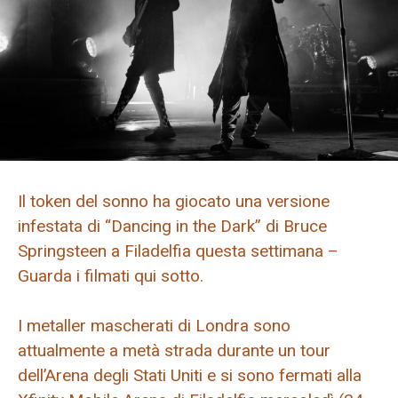
Il token del sonno ha giocato una versione
infestata di “Dancing in the Dark” di Bruce
Springsteen a Filadelfia questa settimana –
Guarda i filmati qui sotto.
I metaller mascherati di Londra sono
attualmente a metà strada durante un tour
dell’Arena degli Stati Uniti e si sono fermati alla