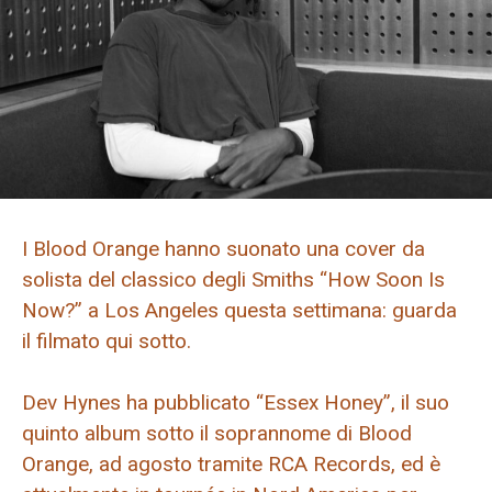
I Blood Orange hanno suonato una cover da
solista del classico degli Smiths “How Soon Is
Now?” a Los Angeles questa settimana: guarda
il filmato qui sotto.
Dev Hynes ha pubblicato “Essex Honey”, il suo
quinto album sotto il soprannome di Blood
Orange, ad agosto tramite RCA Records, ed è