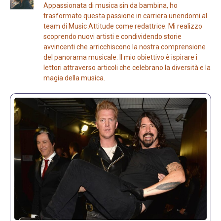
Appassionata di musica sin da bambina, ho
trasformato questa passione in carriera unendomi al
team di Music Attitude come redattrice. Mi realizzo
scoprendo nuovi artisti e condividendo storie
avvincenti che arricchiscono la nostra comprensione
del panorama musicale. Il mio obiettivo è ispirare i
lettori attraverso articoli che celebrano la diversità e la
magia della musica.