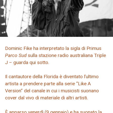
Dominic Fike ha interpretato la sigla di Primus
Parco Sud
sulla stazione radio australiana Triple
J – guarda qui sotto.
Il cantautore della Florida è diventato l’ultimo
artista a prendere parte alla serie “Like A
Version” del canale in cui i musicisti suonano
cover dal vivo di materiale di altri artisti.
È apparso venerdì (9 gennaio) e ha suonato la