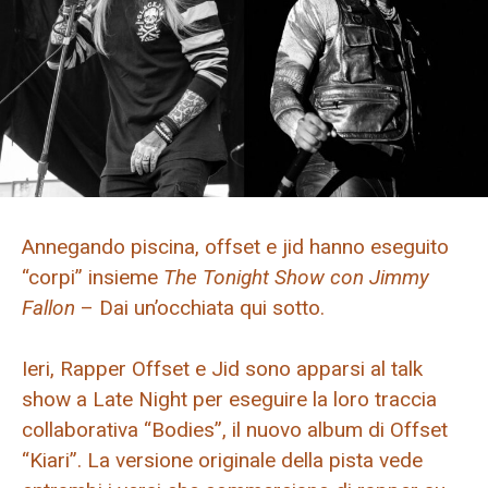
Annegando piscina, offset e jid hanno eseguito
“corpi” insieme
The Tonight Show con Jimmy
Fallon
– Dai un’occhiata qui sotto.
Ieri, Rapper Offset e Jid sono apparsi al talk
show a Late Night per eseguire la loro traccia
collaborativa “Bodies”, il nuovo album di Offset
“Kiari”. La versione originale della pista vede