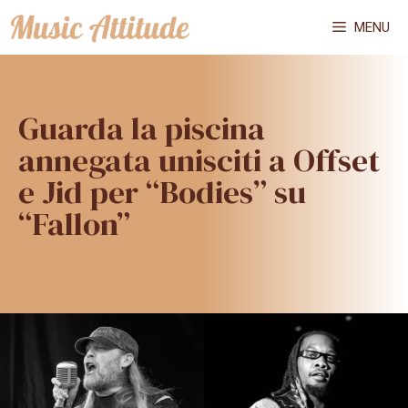
Vai
MENU
al
contenuto
Guarda la piscina
annegata unisciti a Offset
e Jid per “Bodies” su
“Fallon”