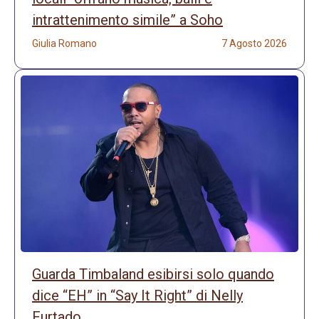
intrattenimento simile” a Soho
Giulia Romano
7 Agosto 2026
Guarda Timbaland esibirsi solo quando
dice “EH” in “Say It Right” di Nelly
Furtado