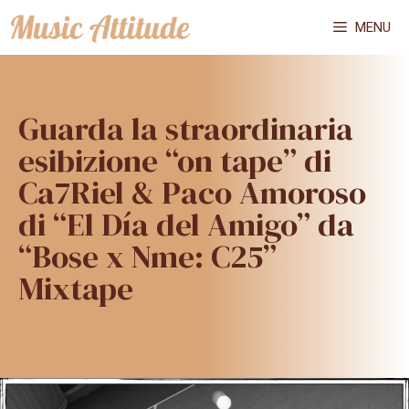
Vai
MENU
al
contenuto
Guarda la straordinaria
esibizione “on tape” di
Ca7Riel & Paco Amoroso
di “El Día del Amigo” da
“Bose x Nme: C25”
Mixtape