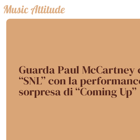
Vai
al
contenuto
Guarda Paul McCartney 
“SNL” con la performanc
sorpresa di “Coming Up”