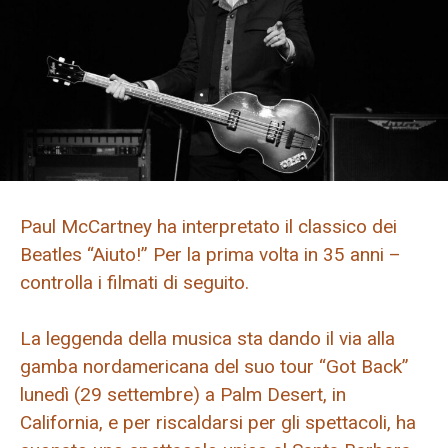
Paul McCartney ha interpretato il classico dei
Beatles “Aiuto!” Per la prima volta in 35 anni –
controlla i filmati di seguito.
La leggenda della musica sta dando il via alla
gamba nordamericana del suo tour “Got Back”
lunedì (29 settembre) a Palm Desert, in
California, e per riscaldarsi per gli spettacoli, ha