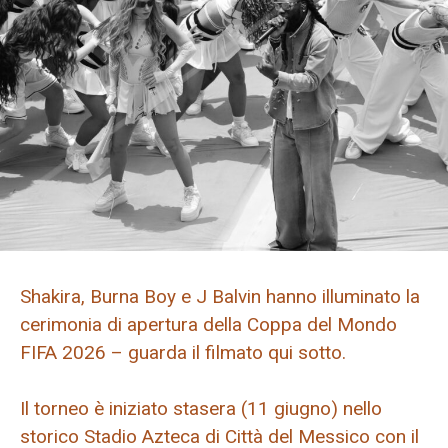
Shakira, Burna Boy e J Balvin hanno illuminato la
cerimonia di apertura della Coppa del Mondo
FIFA 2026 – guarda il filmato qui sotto.
Il torneo è iniziato stasera (11 giugno) nello
storico Stadio Azteca di Città del Messico con il