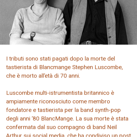
I tributi sono stati pagati dopo la morte del
tastierista di Blancmange Stephen Luscombe,
che è morto all’età di 70 anni.
Luscombe multi-istrumentista britannico è
ampiamente riconosciuto come membro
fondatore e tastierista per la band synth-pop
degli anni ’80 BlancMange. La sua morte è stata
confermata dal suo compagno di band Neil
Arthur sui social media, che ha condiviso un post