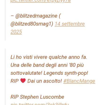
– @blitzedmagazine (
@blitzed80smag1)
14 settembre
2025
Li ho visti vivere qualche anno fa.
Una delle band degli anni ’80 più
sottovalutate! Legends synth-pop!
RIP
Dai un ascolto!
#BlancMange
RIP Stephen Luscombe
pic.twitter.com/3ek3illrdu