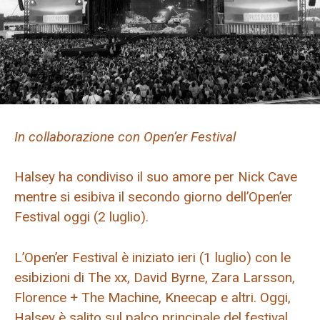
In collaborazione con Open’er Festival
Halsey ha condiviso il suo amore per Nick Cave
mentre si esibiva il secondo giorno dell’Open’er
Festival oggi (2 luglio).
L’Open’er Festival è iniziato ieri (1 luglio) con le
esibizioni di The xx, David Byrne, Zara Larsson,
Florence + The Machine, Kneecap e altri. Oggi,
Halsey è salito sul palco principale del festival