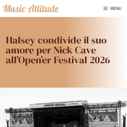
Vai
MENU
al
contenuto
Halsey condivide il suo
amore per Nick Cave
all’Open’er Festival 2026